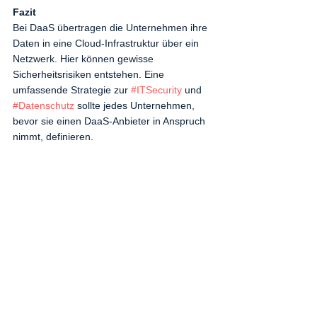
Fazit 
Bei DaaS übertragen die Unternehmen ihre 
Daten in eine Cloud-Infrastruktur über ein 
Netzwerk. Hier können gewisse 
Sicherheitsrisiken entstehen. Eine 
umfassende Strategie zur 
#ITSecurity
 und 
#Datenschutz
 sollte jedes Unternehmen, 
bevor sie einen DaaS-Anbieter in Anspruch 
nimmt, definieren. 
Sind Sie auch interessiert an 
einer DaaS-Lösung für Ihr 
Unternehmen? Wir unterstützt 
Sie gerne bei der Umsetzung 
einer DaaS-Lösung. Senden Sie 
uns eine kostenlose Anfrage für 
ein Erstgespräch über unsere 
Website oder per Mail.