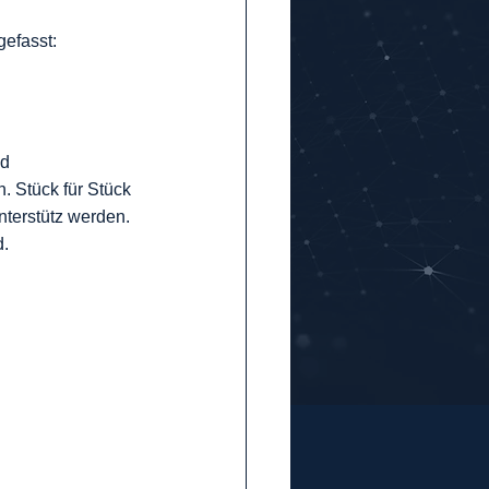
efasst:
d 
. Stück für Stück 
terstütz werden. 
. 