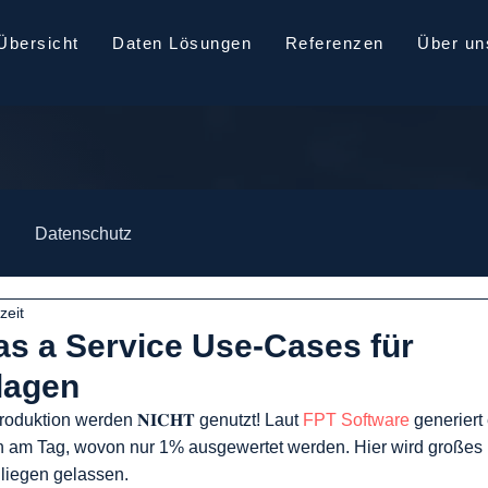
Übersicht
Daten Lösungen
Referenzen
Über un
Datenschutz
zeit
as a Service Use-Cases für
lagen
oduktion werden 𝐍𝐈𝐂𝐇𝐓 genutzt! Laut 
FPT Software
 generiert
 am Tag, wovon nur 1% ausgewertet werden. Hier wird großes P
liegen gelassen.