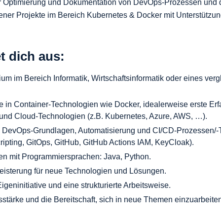
er Optimierung und Dokumentation von DevOps-Prozessen und der
ener Projekte im Bereich Kubernetes & Docker mit Unterstützu
t dich aus:
um im Bereich Informatik, Wirtschaftsinformatik oder eines verg
 in Container-Technologien wie Docker, idealerweise erste Erf
- und Cloud-Technologien (z.B. Kubernetes, Azure, AWS, …).
n DevOps-Grundlagen, Automatisierung und CI/CD-Prozessen/-T
cripting, GitOps, GitHub, GitHub Actions IAM, KeyCloak).
en mit Programmiersprachen: Java, Python.
eisterung für neue Technologien und Lösungen.
igeninitiative und eine strukturierte Arbeitsweise.
tärke und die Bereitschaft, sich in neue Themen einzuarbeiten