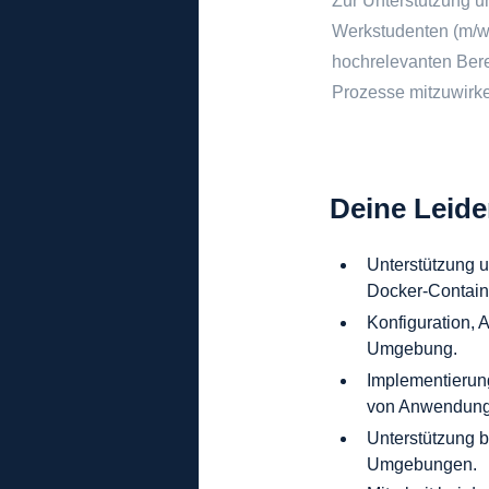
Zur Unterstützung u
Werkstudenten (m/w/
hochrelevanten Ber
Prozesse mitzuwirke
Deine Leide
Unterstützung 
Docker-Contain
Konfiguration, 
Umgebung.
Implementierung
von Anwendung
Unterstützung 
Umgebungen.