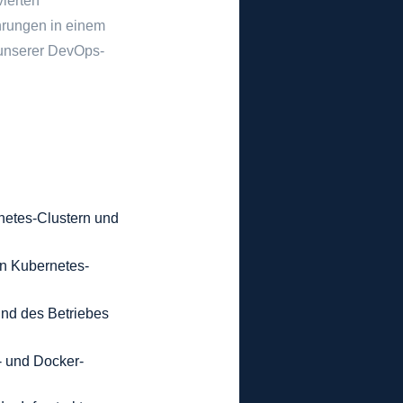
ierten
hrungen in einem
 unserer DevOps-
etes-Clustern und 
in Kubernetes-
und des Betriebes 
- und Docker-