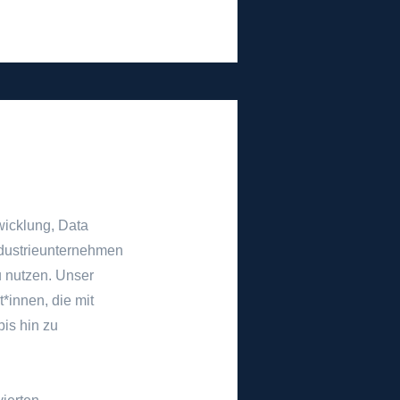
wicklung, Data
Industrieunternehmen
u nutzen. Unser
*innen, die mit
is hin zu