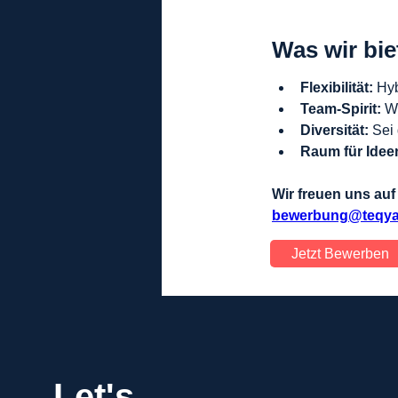
Was wir bie
Flexibilität:
 Hy
Team-Spirit:
 W
Diversität:
 Sei
Raum für Idee
Wir freuen uns au
bewerbung@teqya
Jetzt Bewerben
Let's