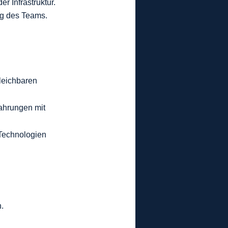
 Infrastruktur.
ng des Teams.
leichbaren 
ahrungen mit 
echnologien  
.