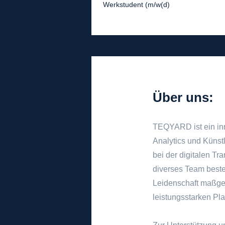
Werkstudent (m/w(d)
Über uns:
TEQYARD ist ein in
Analytics und Künstl
bei der digitalen Tr
diverses Team beste
Leidenschaft maßges
leistungsstarken Pla